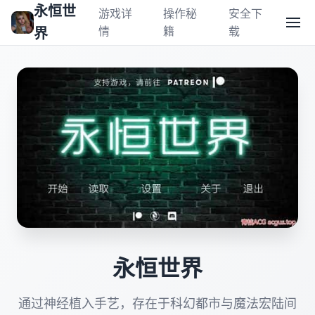
永恒世
游戏详
操作秘
安全下
情
籍
载
界
永恒世界
通过神经植入手艺，存在于科幻都市与魔法宏陆间