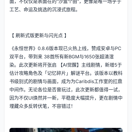
面，不仅仅是表面在的"沙盒个由"，更像是唯一场乎于
工艺、命运及挑选的沉浸式旅程。
【 刷新式版更新与闪光点 】
《永恒世界》0.8.6版本现已火热上线，赞成安卓与PC
双平台，带到来 38首所有新BGM与1650张超清渲
染。此次更新将开张启 【AI觉醒】主线剧情，新增5于
估计攻略角色及「记忆碎片」解谜平台。该版本以教科
书级别式的剧情与画面，成为为Caribdis工作室的扛鼎
中间作。无论各位是否曾玩过，此次更新都值得一试，
因为不仅UI焕然并一新，平稳度大幅提升，更在剧情中
埋藏众多反转伏笔，不容错过！