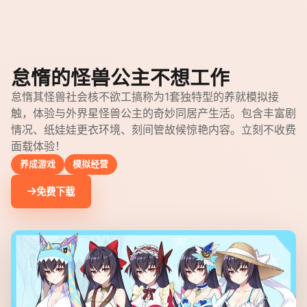
怠惰的怪兽公主不想工作
怠惰其怪兽社会核不欲工搞称为1套独特型的养就模拟接
触，体验与外界星怪兽公主的奇妙同居产生活。包含丰富剧
情况、纸娃娃更衣环境、刻间管故候惊艳内容。立刻不收费
面载体验！
养成游戏
模拟经营
免费下载